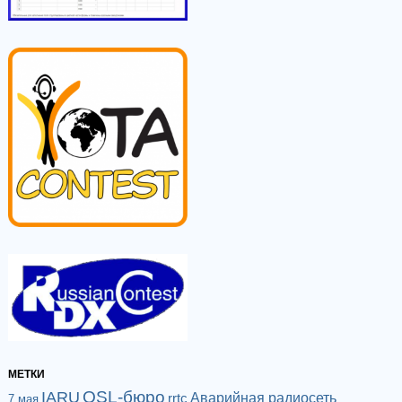
МЕТКИ
QSL-бюро
IARU
Аварийная радиосеть
rrtc
7 мая