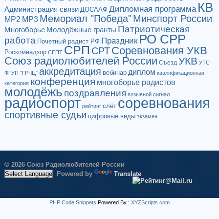
КВ
Дипломная программа
Администрация связи
ДОСААФ
Мемориал "Победа"
Минспорт России
МР2
МР3
Патриотическая
Многоборье
Молодёжные гранты
РО СРР
работа
Праздник
Почетный радист РФ
СРП
Соревнования УКВ
СРТ
Роскомнадзор
СЕПТ
Союз радиолюбителей России
УКВ
Съезд
УТС
аккредитация
диплом
вебинар
ФГУП "ГРЧЦ"
квалификационная
конференция
многоборье радистов
категория
молодёжь
поздравления
позывной сигнал
радиоспорт
соревнования
слёт
рейтинг
спортивные судьи
цифровые виды
экзамен
© 2026 Союз Радиолюбителей России
Powered by
Translate
PHP Code Snippets
Powered By :
XYZScripts.com