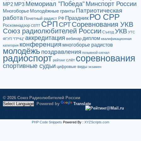
Мемориал "Победа"
Минспорт России
МР2
МР3
Патриотическая
Многоборье
Молодёжные гранты
РО СРР
работа
Праздник
Почетный радист РФ
СРП
Соревнования УКВ
СРТ
Роскомнадзор
СЕПТ
Союз радиолюбителей России
УКВ
Съезд
УТС
аккредитация
диплом
вебинар
ФГУП "ГРЧЦ"
квалификационная
конференция
многоборье радистов
категория
молодёжь
поздравления
позывной сигнал
радиоспорт
соревнования
слёт
рейтинг
спортивные судьи
цифровые виды
экзамен
© 2026 Союз Радиолюбителей России
Powered by
Translate
PHP Code Snippets
Powered By :
XYZScripts.com