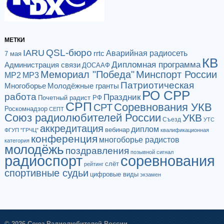
МЕТКИ
QSL-бюро
IARU
Аварийная радиосеть
rrtc
7 мая
КВ
Дипломная программа
Администрация связи
ДОСААФ
Мемориал "Победа"
Минспорт России
МР2
МР3
Патриотическая
Многоборье
Молодёжные гранты
РО СРР
работа
Праздник
Почетный радист РФ
СРП
Соревнования УКВ
СРТ
Роскомнадзор
СЕПТ
Союз радиолюбителей России
УКВ
Съезд
УТС
аккредитация
диплом
вебинар
ФГУП "ГРЧЦ"
квалификационная
конференция
многоборье радистов
категория
молодёжь
поздравления
позывной сигнал
радиоспорт
соревнования
слёт
рейтинг
спортивные судьи
цифровые виды
экзамен
© 2026 Союз Радиолюбителей России