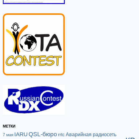
МЕТКИ
QSL-бюро
IARU
Аварийная радиосеть
rrtc
7 мая