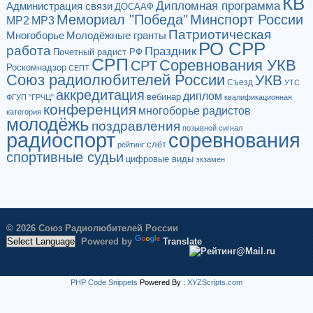
КВ
Дипломная программа
Администрация связи
ДОСААФ
Мемориал "Победа"
Минспорт России
МР2
МР3
Патриотическая
Многоборье
Молодёжные гранты
РО СРР
работа
Праздник
Почетный радист РФ
СРП
Соревнования УКВ
СРТ
Роскомнадзор
СЕПТ
Союз радиолюбителей России
УКВ
Съезд
УТС
аккредитация
диплом
вебинар
ФГУП "ГРЧЦ"
квалификационная
конференция
многоборье радистов
категория
молодёжь
поздравления
позывной сигнал
радиоспорт
соревнования
слёт
рейтинг
спортивные судьи
цифровые виды
экзамен
© 2026 Союз Радиолюбителей России
Powered by
Translate
PHP Code Snippets
Powered By :
XYZScripts.com