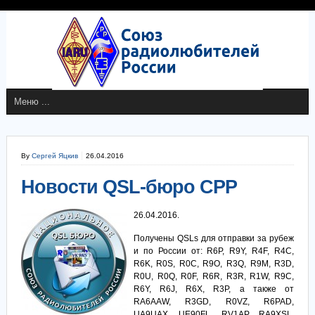
By
Сергей Яцкив
26.04.2016
Новости QSL-бюро СРР
26.04.2016.
Получены QSLs для отправки за рубеж
и по России от: R6P, R9Y, R4F, R4C,
R6K, R0S, R0C, R9O, R3Q, R9M, R3D,
R0U, R0Q, R0F, R6R, R3R, R1W, R9C,
R6Y, R6J, R6X, R3P, а также от
RA6AAW, R3GD, R0VZ, R6PAD,
UA9UAX, UE90FL, RV1AP, RA9XSL,