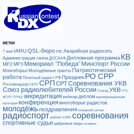
МЕТКИ
QSL-бюро
IARU
Аварийная радиосеть
rrtc
7 мая
КВ
Дипломная программа
Администрация связи
ДОСААФ
Мемориал "Победа"
Минспорт России
МР2
МР3
Патриотическая
Многоборье
Молодёжные гранты
РО СРР
работа
Праздник
Почетный радист РФ
СРП
Соревнования УКВ
СРТ
Роскомнадзор
СЕПТ
Союз радиолюбителей России
УКВ
Съезд
УТС
аккредитация
диплом
вебинар
ФГУП "ГРЧЦ"
квалификационная
конференция
многоборье радистов
категория
молодёжь
поздравления
позывной сигнал
радиоспорт
соревнования
слёт
рейтинг
спортивные судьи
цифровые виды
экзамен