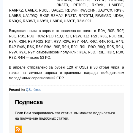
RK3ZB, RP70FL, RK9AK, UA0FBC,
RA6PKZ, UA6EX, RU0LI, UA0ZC, RD3MF, RW3QHN, UA3YCX, RK9F,
UA9BS, UA1TGQ, RK3P, R3MAJ, RN3TA, RP70TM, RW6MSD, UD8A,
RA3QK, RA3WT, UA9SII, UA0DX, UA9TF, R3M-091.
Входящая почта в апреле отправлена по почте в: R0A, R0B, R0F,
R0Q, R0S, R0U, R0W, R1O, R1Q, R1T, R1W, R1Z, R2F, R3G, R3I, R3L,
R3M, R3N, R3P, R3S, R3T, R3V, R3W, R3Y, R4A, R4C, R4F, R4L, R4N,
R4P, R4W, R6K, R6Y, R9A, R9F, R9H, R9J, R9L, R9O, R9Q, R9S, R9U,
R9W, R9X, R9Y, самовывозом получили: R3A, R3D, R3E, R3R, R3X,
R3Z, R4H — всего 53 РО.
В апреле отправлено за рубеж 120 кг QSLs в 30 стран мира, а
также на личные адреса отправлены награды победителям
молодёжных соревнований СРР.
Posted in:
QSL-бюро
Подписка
Если Вам понравилась эта статья, вы можете подписаться
на получение подобных статей.