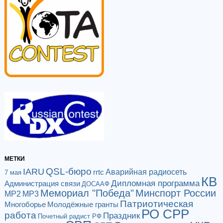
МЕТКИ
QSL-бюро
IARU
Аварийная радиосеть
rrtc
7 мая
КВ
Дипломная программа
Администрация связи
ДОСААФ
Мемориал "Победа"
Минспорт России
МР2
МР3
Патриотическая
Многоборье
Молодёжные гранты
РО СРР
работа
Праздник
Почетный радист РФ