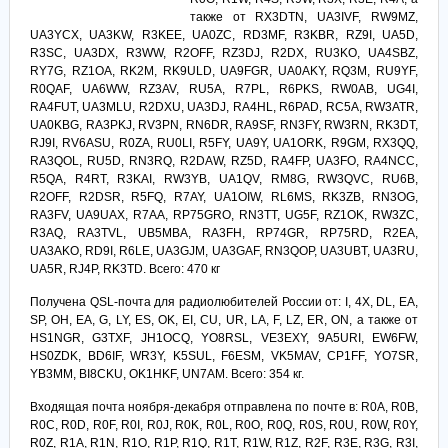
также от RX3DTN, UA3IVF, RW9MZ,
UA3YCX, UA3KW, R3KEE, UA0ZC, RD3MF, R3KBR, RZ9I, UA5D,
R3SC, UA3DX, R3WW, R2OFF, RZ3DJ, R2DX, RU3KO, UA4SBZ,
RY7G, RZ1OA, RK2M, RK9ULD, UA9FGR, UA0AKY, RQ3M, RU9YF,
R0QAF, UA6WW, RZ3AV, RU5A, R7PL, R6PKS, RW0AB, UG4I,
RA4FUT, UA3MLU, R2DXU, UA3DJ, RA4HL, R6PAD, RC5A, RW3ATR,
UA0KBG, RA3PKJ, RV3PN, RN6DR, RA9SF, RN3FY, RW3RN, RK3DT,
RJ9I, RV6ASU, R0ZA, RU0LI, R5FY, UA9Y, UA1ORK, R9GM, RX3QQ,
RA3QOL, RU5D, RN3RQ, R2DAW, RZ5D, RA4FP, UA3FO, RA4NCC,
R5QA, R4RT, R3KAI, RW3YB, UA1QV, RM8G, RW3QVC, RU6B,
R2OFF, R2DSR, R5FQ, R7AY, UA1OIW, RL6MS, RK3ZB, RN3OG,
RA3FV, UA9UAX, R7AA, RP75GRO, RN3TT, UG5F, RZ1OK, RW3ZC,
R3AQ, RA3TVL, UB5MBA, RA3FH, RP74GR, RP75RD, R2EA,
UA3AKO, RD9I, R6LE, UA3GJM, UA3GAF, RN3QOP, UA3UBT, UA3RU,
UA5R, RJ4P, RK3TD. Всего: 470 кг
Получена QSL-почта для радиолюбителей России от: I, 4X, DL, EA,
SP, OH, EA, G, LY, ES, OK, EI, CU, UR, LA, F, LZ, ER, ON, а также от
HS1NGR, G3TXF, JH1OCQ, YO8RSL, VE3EXY, 9A5URI, EW6FW,
HS0ZDK, BD6IF, WR3Y, K5SUL, F6ESM, VK5MAV, CP1FF, YO7SR,
YB3MM, BI8CKU, OK1HKF, UN7AM. Всего: 354 кг.
Входящая почта ноября-декабря отправлена по почте в: R0A, R0B,
R0C, R0D, R0F, R0I, R0J, R0K, R0L, R0O, R0Q, R0S, R0U, R0W, R0Y,
R0Z, R1A, R1N, R1O, R1P, R1Q, R1T, R1W, R1Z, R2F, R3E, R3G, R3I,