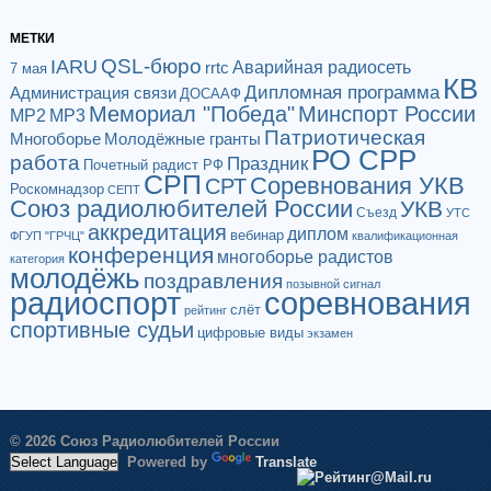
МЕТКИ
QSL-бюро
IARU
Аварийная радиосеть
rrtc
7 мая
КВ
Дипломная программа
Администрация связи
ДОСААФ
Мемориал "Победа"
Минспорт России
МР2
МР3
Патриотическая
Многоборье
Молодёжные гранты
РО СРР
работа
Праздник
Почетный радист РФ
СРП
Соревнования УКВ
СРТ
Роскомнадзор
СЕПТ
Союз радиолюбителей России
УКВ
Съезд
УТС
аккредитация
диплом
вебинар
ФГУП "ГРЧЦ"
квалификационная
конференция
многоборье радистов
категория
молодёжь
поздравления
позывной сигнал
радиоспорт
соревнования
слёт
рейтинг
спортивные судьи
цифровые виды
экзамен
© 2026 Союз Радиолюбителей России
Powered by
Translate