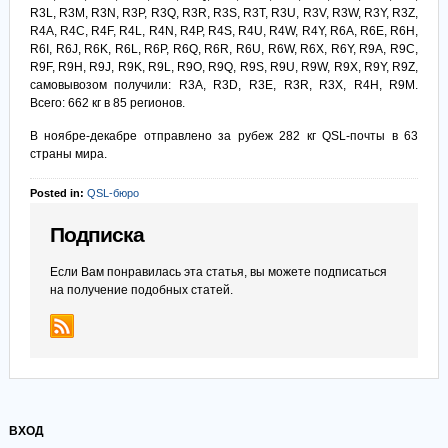
R3L, R3M, R3N, R3P, R3Q, R3R, R3S, R3T, R3U, R3V, R3W, R3Y, R3Z,
R4A, R4C, R4F, R4L, R4N, R4P, R4S, R4U, R4W, R4Y, R6A, R6E, R6H,
R6I, R6J, R6K, R6L, R6P, R6Q, R6R, R6U, R6W, R6X, R6Y, R9A, R9C,
R9F, R9H, R9J, R9K, R9L, R9O, R9Q, R9S, R9U, R9W, R9X, R9Y, R9Z,
самовывозом получили: R3A, R3D, R3E, R3R, R3X, R4H, R9M.
Всего: 662 кг в 85 регионов.
В ноябре-декабре отправлено за рубеж 282 кг QSL-почты в 63
страны мира.
Posted in:
QSL-бюро
Подписка
Если Вам понравилась эта статья, вы можете подписаться
на получение подобных статей.
ВХОД