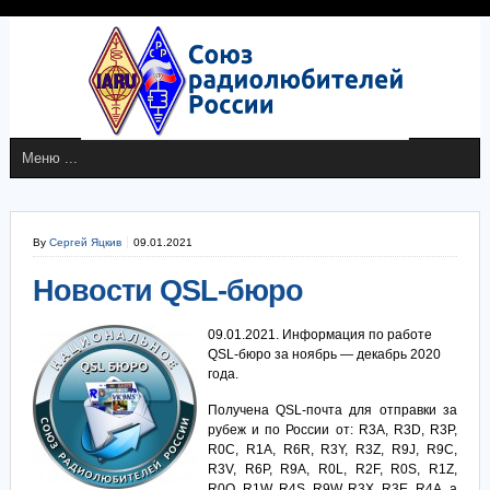
By
Сергей Яцкив
09.01.2021
Новости QSL-бюро
09.01.2021. Информация по работе
QSL-бюро за ноябрь — декабрь 2020
года.
Получена QSL-почта для отправки за
рубеж и по России от: R3A, R3D, R3P,
R0C, R1A, R6R, R3Y, R3Z, R9J, R9C,
R3V, R6P, R9A, R0L, R2F, R0S, R1Z,
R0O, R1W, R4S, R9W, R3X, R3E, R4A, а