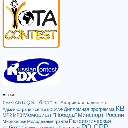
МЕТКИ
QSL-бюро
IARU
Аварийная радиосеть
rrtc
7 мая
КВ
Дипломная программа
Администрация связи
ДОСААФ
Мемориал "Победа"
Минспорт России
МР2
МР3
Патриотическая
Многоборье
Молодёжные гранты
РО СРР
работа
Праздник