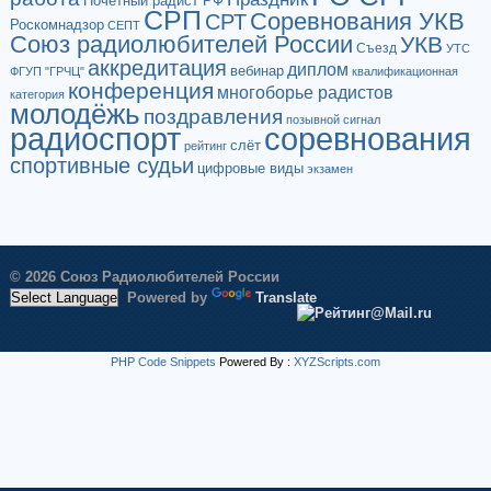
Почетный радист РФ
СРП
Соревнования УКВ
СРТ
Роскомнадзор
СЕПТ
Союз радиолюбителей России
УКВ
Съезд
УТС
аккредитация
диплом
вебинар
ФГУП "ГРЧЦ"
квалификационная
конференция
многоборье радистов
категория
молодёжь
поздравления
позывной сигнал
радиоспорт
соревнования
слёт
рейтинг
спортивные судьи
цифровые виды
экзамен
© 2026 Союз Радиолюбителей России
Powered by
Translate
PHP Code Snippets
Powered By :
XYZScripts.com