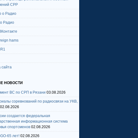
лений СРР
о о Радио
 о Радио
ВКонтакте
oreign hams
-R1
 сайта
Е НОВОСТИ
амент ВС по СРП в Рязани
03.08.2026
риалы соревнований по радиосвязи на УКВ,
02.08.2026
ссии создается федеральная
дарственная информационная система
овья спортсменов
02.08.2026
GO-65 лет!
02.08.2026