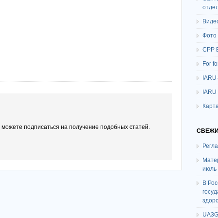
отде
Виде
Фото
СРР 
For f
IARU
IARU
Карта
ы можете подписаться на получение подобных статей.
СВЕЖИ
Регл
Мате
июль
В Ро
госу
здор
UA3G