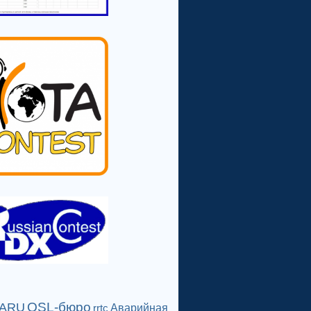
QSL-бюро
IARU
Аварийная
rrtc