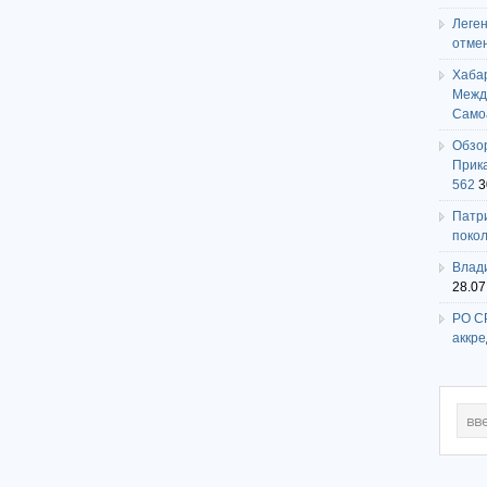
Леге
отме
Хаба
Между
Само
Обзо
Прика
562
3
Патри
поко
Влади
28.07
РО СР
аккр