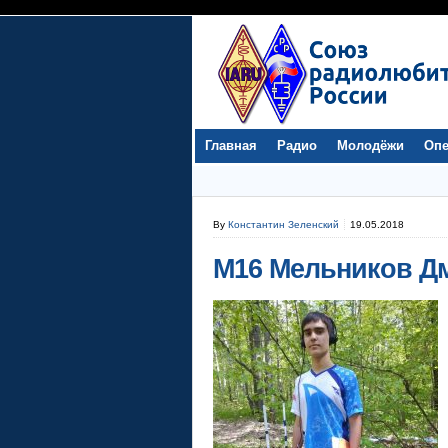
Главная
Радио
Молодёжи
Опе
By
Константин Зеленский
19.05.2018
М16 Мельников Д