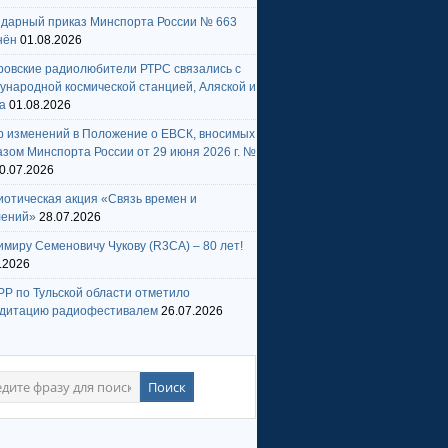
ндарный приказ Минспорта России № 663
нён
01.08.2026
ровские радиолюбители РТРС связались с
народной космической станцией, Аляской и
а
01.08.2026
р изменений в Положение о ЕВСК, вносимых
зом Минспорта России от 29 июня 2026 г. №
0.07.2026
отическая акция «Связь времен и
лений»
28.07.2026
миру Семеновичу Чукову (R3CA) – 80 лет!
.2026
Р по Тульской области отметило
едитацию радиофестивалем
26.07.2026