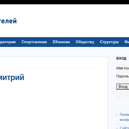
раторам
Спортсменам
DXменам
Обществу
Структура
Ф
ВХОД
Имя по
митрий
Пароль
Прав
конф
Сайт