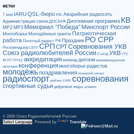
МЕТКИ
QSL-бюро
IARU
Аварийная радиосеть
rrtc
7 мая
КВ
Дипломная программа
Администрация связи
ДОСААФ
Мемориал "Победа"
Минспорт России
МР2
МР3
Патриотическая
Многоборье
Молодёжные гранты
РО СРР
работа
Праздник
Почетный радист РФ
СРП
Соревнования УКВ
СРТ
Роскомнадзор
СЕПТ
Союз радиолюбителей России
УКВ
Съезд
УТС
аккредитация
диплом
вебинар
ФГУП "ГРЧЦ"
квалификационная
конференция
многоборье радистов
категория
молодёжь
поздравления
позывной сигнал
радиоспорт
соревнования
слёт
рейтинг
спортивные судьи
цифровые виды
экзамен
© 2026 Союз Радиолюбителей России
Powered by
Translate