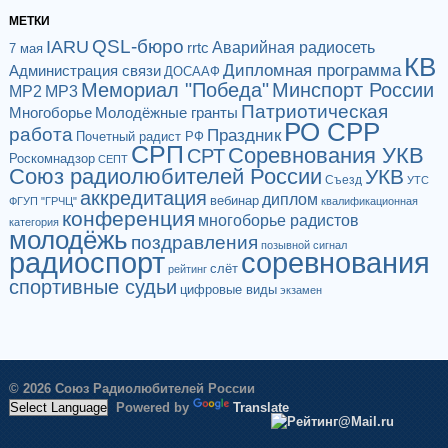
МЕТКИ
QSL-бюро
IARU
Аварийная радиосеть
rrtc
7 мая
КВ
Дипломная программа
Администрация связи
ДОСААФ
Мемориал "Победа"
Минспорт России
МР2
МР3
Патриотическая
Многоборье
Молодёжные гранты
РО СРР
работа
Праздник
Почетный радист РФ
СРП
Соревнования УКВ
СРТ
Роскомнадзор
СЕПТ
Союз радиолюбителей России
УКВ
Съезд
УТС
аккредитация
диплом
вебинар
ФГУП "ГРЧЦ"
квалификационная
конференция
многоборье радистов
категория
молодёжь
поздравления
позывной сигнал
радиоспорт
соревнования
слёт
рейтинг
спортивные судьи
цифровые виды
экзамен
© 2026 Союз Радиолюбителей России
Powered by
Translate