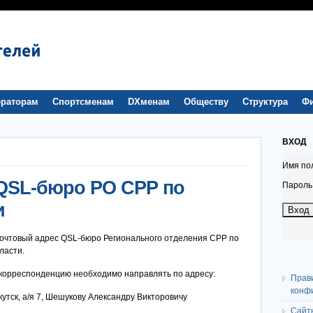
раторам
Спортсменам
DXменам
Обществу
Структура
Ф
ВХОД
Имя по
QSL-бюро РО СРР по
Пароль
и
очтовый адрес QSL-бюро Регионального отделения СРР по
ласти.
 корреспонденцию необходимо направлять по адресу:
Прав
конф
ркутск, а/я 7, Шешукову Александру Викторовичу
Сайт