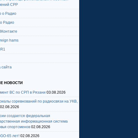
лений СРР
о о Радио
 о Радио
ВКонтакте
oreign hams
-R1
 сайта
Е НОВОСТИ
амент ВС по СРП в Рязани
03.08.2026
риалы соревнований по радиосвязи на УКВ,
02.08.2026
ссии создается федеральная
дарственная информационная система
овья спортсменов
02.08.2026
GO-65 лет!
02.08.2026