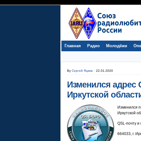
Главная
Радио
Молодёжи
Опе
By
Сергей Яцкив
22.01.2020
Изменился адрес 
Иркутской област
Изменился п
Иркутской об
QSL-почту и
664033, г. И