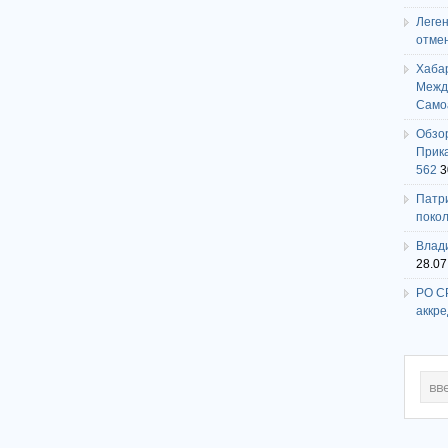
Леге
отме
Хаба
Между
Само
Обзо
Прика
562
3
Патри
поко
Влади
28.07
РО СР
аккр