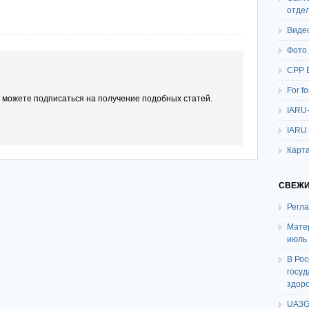
отде
Виде
Фото
СРР 
For f
ы можете подписаться на получение подобных статей.
IARU
IARU
Карта
СВЕЖИ
Регл
Мате
июль
В Ро
госу
здор
UA3G