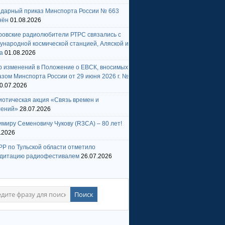
ндарный приказ Минспорта России № 663
нён
01.08.2026
ровские радиолюбители РТРС связались с
народной космической станцией, Аляской и
а
01.08.2026
р изменений в Положение о ЕВСК, вносимых
зом Минспорта России от 29 июня 2026 г. №
0.07.2026
отическая акция «Связь времен и
лений»
28.07.2026
миру Семеновичу Чукову (R3CA) – 80 лет!
.2026
Р по Тульской области отметило
едитацию радиофестивалем
26.07.2026