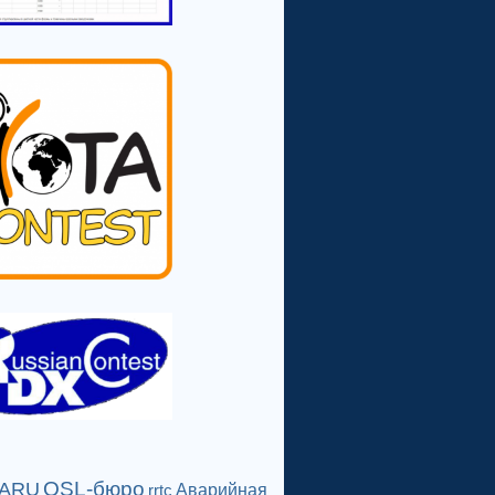
QSL-бюро
IARU
Аварийная
rrtc