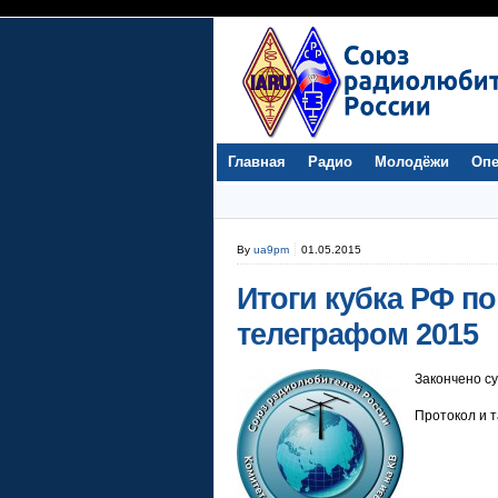
Главная
Радио
Молодёжи
Опе
By
ua9pm
01.05.2015
Итоги кубка РФ по
телеграфом 2015
Закончено су
Протокол и 