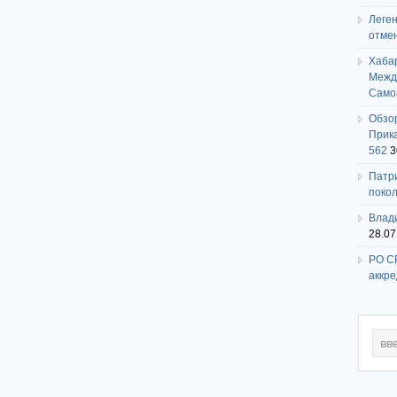
Леге
отме
Хаба
Между
Само
Обзо
Прика
562
3
Патри
поко
Влади
28.07
РО СР
аккр