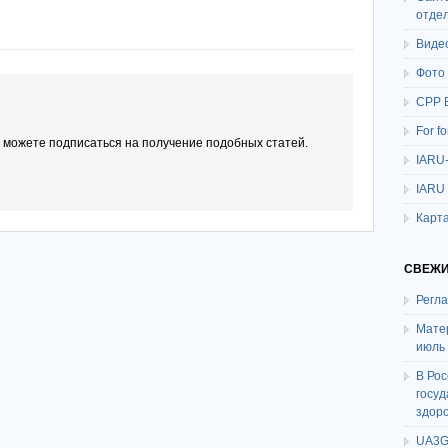
отде
Виде
Фото
СРР 
For f
ы можете подписаться на получение подобных статей.
IARU
IARU
Карта
СВЕЖИ
Регл
Мате
июль
В Ро
госу
здор
UA3G