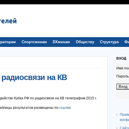
раторам
Спортсменам
DXменам
Обществу
Структура
Ф
ВХОД
Имя по
 радиосвязи на КВ
Пароль
действо Кубка РФ по радиосвязи на КВ телеграфом 2015 г.
таблицы результатов размещены по
ссылке
Прав
конф
Сайт