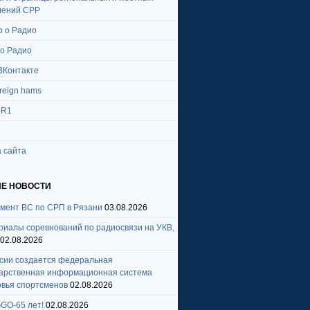
лений СРР
о о Радио
 о Радио
ВКонтакте
oreign hams
-R1
 сайта
Е НОВОСТИ
амент ВС по СРП в Рязани
03.08.2026
риалы соревнований по радиосвязи на УКВ,
02.08.2026
ссии создается федеральная
дарственная информационная система
овья спортсменов
02.08.2026
GO-65 лет!
02.08.2026