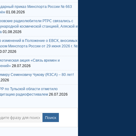
ндарный приказ Минспорта России № 663
нён
01.08.2026
ровские радиолюбители РТРС связались с
народной космической станцией, Аляской и
а
01.08.2026
р изменений в Положение о ЕВСК, вносимых
зом Минспорта России от 29 июня 2026 г. №
0.07.2026
отическая акция «Связь времен и
лений»
28.07.2026
миру Семеновичу Чукову (R3CA) – 80 лет!
.2026
Р по Тульской области отметило
едитацию радиофестивалем
26.07.2026