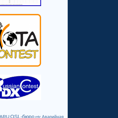
QSL-бюро
IARU
Аварийная
rrtc