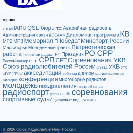
МЕТКИ
QSL-бюро
IARU
Аварийная радиосеть
rrtc
7 мая
КВ
Дипломная программа
Администрация связи
ДОСААФ
Мемориал "Победа"
Минспорт России
МР2
МР3
Патриотическая
Многоборье
Молодёжные гранты
РО СРР
работа
Праздник
Почетный радист РФ
СРП
Соревнования УКВ
СРТ
Роскомнадзор
СЕПТ
Союз радиолюбителей России
УКВ
Съезд
УТС
аккредитация
диплом
вебинар
ФГУП "ГРЧЦ"
квалификационная
конференция
многоборье радистов
категория
молодёжь
поздравления
позывной сигнал
радиоспорт
соревнования
слёт
рейтинг
спортивные судьи
цифровые виды
экзамен
© 2026 Союз Радиолюбителей России