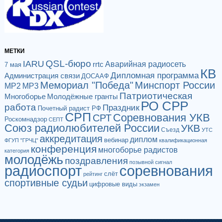
МЕТКИ
QSL-бюро
IARU
Аварийная радиосеть
rrtc
7 мая
КВ
Дипломная программа
Администрация связи
ДОСААФ
Мемориал "Победа"
Минспорт России
МР2
МР3
Патриотическая
Многоборье
Молодёжные гранты
РО СРР
работа
Праздник
Почетный радист РФ
СРП
Соревнования УКВ
СРТ
Роскомнадзор
СЕПТ
Союз радиолюбителей России
УКВ
Съезд
УТС
аккредитация
диплом
вебинар
ФГУП "ГРЧЦ"
квалификационная
конференция
многоборье радистов
категория
молодёжь
поздравления
позывной сигнал
радиоспорт
соревнования
слёт
рейтинг
спортивные судьи
цифровые виды
экзамен