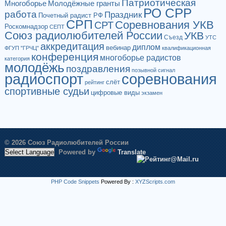
Патриотическая
Многоборье
Молодёжные гранты
РО СРР
работа
Праздник
Почетный радист РФ
СРП
Соревнования УКВ
СРТ
Роскомнадзор
СЕПТ
Союз радиолюбителей России
УКВ
Съезд
УТС
аккредитация
диплом
вебинар
ФГУП "ГРЧЦ"
квалификационная
конференция
многоборье радистов
категория
молодёжь
поздравления
позывной сигнал
радиоспорт
соревнования
слёт
рейтинг
спортивные судьи
цифровые виды
экзамен
© 2026 Союз Радиолюбителей России
Powered by
Translate
PHP Code Snippets
Powered By :
XYZScripts.com