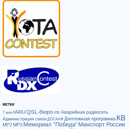
МЕТКИ
QSL-бюро
IARU
Аварийная радиосеть
rrtc
7 мая
КВ
Дипломная программа
Администрация связи
ДОСААФ
Мемориал "Победа"
Минспорт России
МР2
МР3