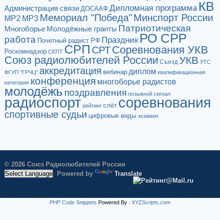
КВ
Дипломная программа
Администрация связи
ДОСААФ
Мемориал "Победа"
Минспорт России
МР2
МР3
Патриотическая
Многоборье
Молодёжные гранты
РО СРР
работа
Праздник
Почетный радист РФ
СРП
Соревнования УКВ
СРТ
Роскомнадзор
СЕПТ
Союз радиолюбителей России
УКВ
Съезд
УТС
аккредитация
диплом
вебинар
ФГУП "ГРЧЦ"
квалификационная
конференция
многоборье радистов
категория
молодёжь
поздравления
позывной сигнал
радиоспорт
соревнования
слёт
рейтинг
спортивные судьи
цифровые виды
экзамен
© 2026 Союз Радиолюбителей России
Powered by
Translate
PHP Code Snippets
Powered By :
XYZScripts.com