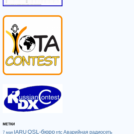
МЕТКИ
QSL-бюро
IARU
Аварийная радиосеть
rrtc
7 мая