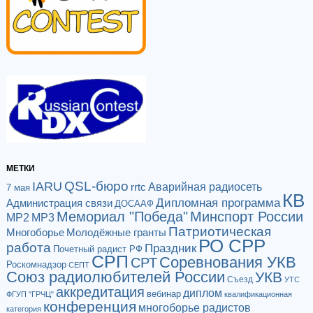
МЕТКИ
QSL-бюро
IARU
Аварийная радиосеть
rrtc
7 мая
КВ
Дипломная программа
Администрация связи
ДОСААФ
Мемориал "Победа"
Минспорт России
МР2
МР3
Патриотическая
Многоборье
Молодёжные гранты
РО СРР
работа
Праздник
Почетный радист РФ
СРП
Соревнования УКВ
СРТ
Роскомнадзор
СЕПТ
Союз радиолюбителей России
УКВ
Съезд
УТС
аккредитация
диплом
вебинар
ФГУП "ГРЧЦ"
квалификационная
конференция
многоборье радистов
категория