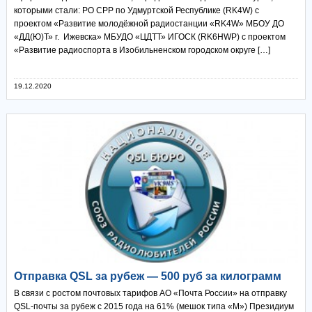
которыми стали: РО СРР по Удмурт­ской Республике (RK4W) с
проектом «Развитие молодёжной радиостанции «RK4W» МБОУ ДО
«ДД(Ю)Т» г. Ижевска» МБУДО «ЦДТТ» ИГОСК (RK6HWP) с проектом
«Развитие радиоспорта в Изобильненском городском округе […]
19.12.2020
Отправка QSL за рубеж — 500 руб за килограмм
В связи с ростом почтовых тарифов АО «Почта России» на отправку
QSL-почты за рубеж с 2015 года на 61% (мешок типа «М») Президиум