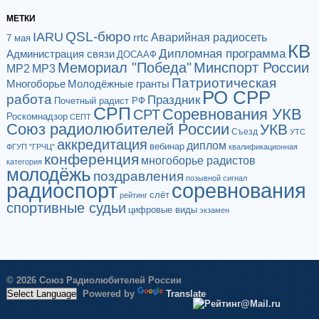
МЕТКИ
QSL-бюро
IARU
Аварийная радиосеть
rrtc
7 мая
КВ
Дипломная программа
Администрация связи
ДОСААФ
Мемориал "Победа"
Минспорт России
МР2
МР3
Патриотическая
Многоборье
Молодёжные гранты
РО СРР
работа
Праздник
Почетный радист РФ
СРП
Соревнования УКВ
СРТ
Роскомнадзор
СЕПТ
Союз радиолюбителей России
УКВ
Съезд
УТС
аккредитация
диплом
вебинар
ФГУП "ГРЧЦ"
квалификационная
конференция
многоборье радистов
категория
молодёжь
поздравления
позывной сигнал
радиоспорт
соревнования
слёт
рейтинг
спортивные судьи
цифровые виды
экзамен
© 2026 Союз Радиолюбителей России
Powered by
Translate