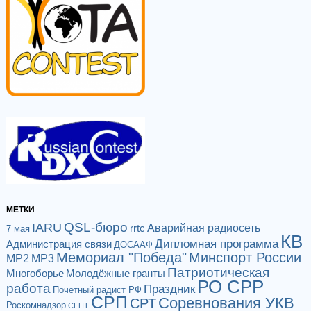
МЕТКИ
QSL-бюро
IARU
Аварийная радиосеть
rrtc
7 мая
КВ
Дипломная программа
Администрация связи
ДОСААФ
Мемориал "Победа"
Минспорт России
МР2
МР3
Патриотическая
Многоборье
Молодёжные гранты
РО СРР
работа
Праздник
Почетный радист РФ
СРП
Соревнования УКВ
СРТ
Роскомнадзор
СЕПТ