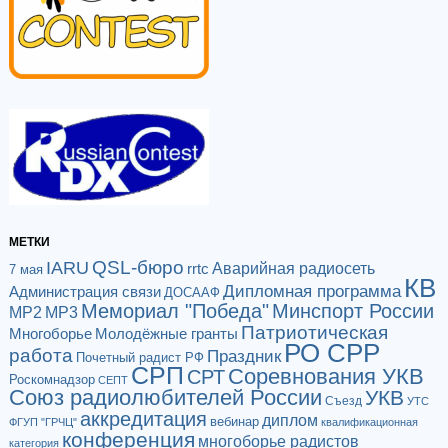
МЕТКИ
QSL-бюро
IARU
Аварийная радиосеть
rrtc
7 мая
КВ
Дипломная программа
Администрация связи
ДОСААФ
Мемориал "Победа"
Минспорт России
МР2
МР3
Патриотическая
Многоборье
Молодёжные гранты
РО СРР
работа
Праздник
Почетный радист РФ
СРП
Соревнования УКВ
СРТ
Роскомнадзор
СЕПТ
Союз радиолюбителей России
УКВ
Съезд
УТС
аккредитация
диплом
вебинар
ФГУП "ГРЧЦ"
квалификационная
конференция
многоборье радистов
категория