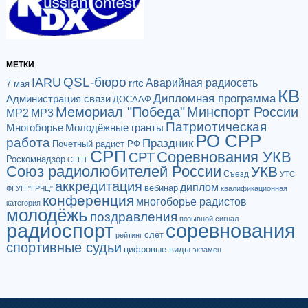
МЕТКИ
QSL-бюро
IARU
Аварийная радиосеть
rrtc
7 мая
КВ
Дипломная программа
Администрация связи
ДОСААФ
Мемориал "Победа"
Минспорт России
МР2
МР3
Патриотическая
Многоборье
Молодёжные гранты
РО СРР
работа
Праздник
Почетный радист РФ
СРП
Соревнования УКВ
СРТ
Роскомнадзор
СЕПТ
Союз радиолюбителей России
УКВ
Съезд
УТС
аккредитация
диплом
вебинар
ФГУП "ГРЧЦ"
квалификационная
конференция
многоборье радистов
категория
молодёжь
поздравления
позывной сигнал
радиоспорт
соревнования
слёт
рейтинг
спортивные судьи
цифровые виды
экзамен