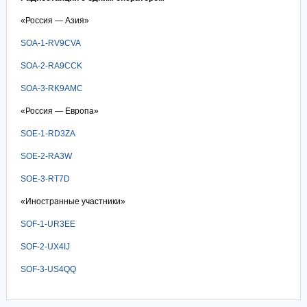
«Россия — Азия»
SOA-1-RV9CVA
SOA-2-RA9CCK
SOA-3-RK9AMC
«Россия — Европа»
SOE-1-RD3ZA
SOE-2-RA3W
SOE-3-RT7D
«Иностранные участники»
SOF-1-UR3EE
SOF-2-UX4IJ
SOF-3-US4QQ