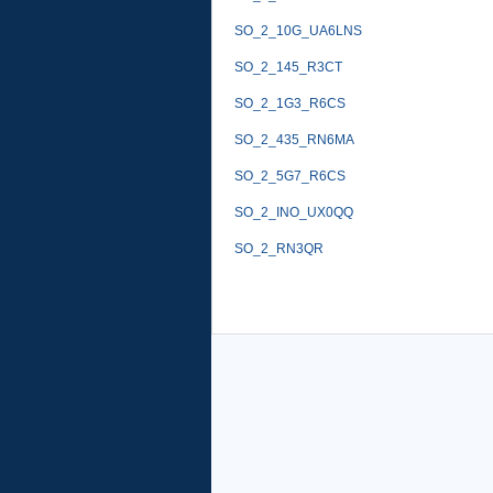
SO_2_10G_UA6LNS
SO_2_145_R3CT
SO_2_1G3_R6CS
SO_2_435_RN6MA
SO_2_5G7_R6CS
SO_2_INO_UX0QQ
SO_2_RN3QR