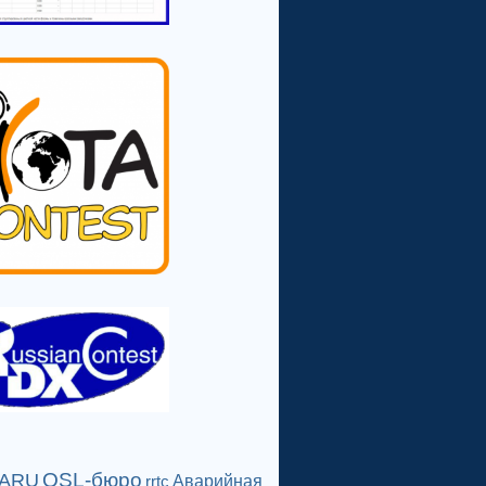
QSL-бюро
IARU
Аварийная
rrtc