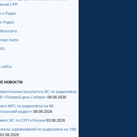
лений СРР
о о Радио
 о Радио
ВКонтакте
oreign hams
-R1
 сайта
Е НОВОСТИ
варительные результаты ВС по радиосвязи
КВ «Полевой день Сибири»
08.08.2026
окол МРС по радиосвязи на КВ
тизанский радист»
08.08.2026
амент ВС по СРП в Рязани
03.08.2026
риалы соревнований по радиосвязи на УКВ,
02.08.2026