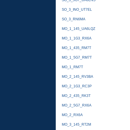
SO_3_5G7_UA6LNS
SO_3_INO_UT7EL
SO_3_RN6MA
MO_1_145_UA6LQZ
MO_1_1G3_RX6A
MO_1_435_RM7T
MO_1_5G7_RM7T
MO_1_RM7T
MO_2_145_RV3BA
MO_2_1G3_RC3P
MO_2_435_RK3T
MO_2_5G7_RX6A
MO_2_RX6A
MO_3_145_RT2M