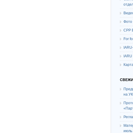
отде
Виде
Фото
СРР 
For f
IARU
IARU
Карта
СВЕЖИ
Пред
на У
Прот
«Пар
Регл
Мате
июль