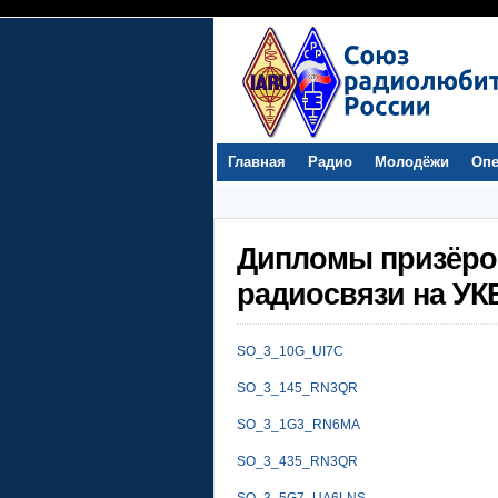
Главная
Радио
Молодёжи
Опе
Дипломы призёро
радиосвязи на УКВ
SO_3_10G_UI7C
SO_3_145_RN3QR
SO_3_1G3_RN6MA
SO_3_435_RN3QR