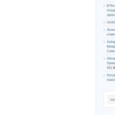
В Ро
госу
здор
UA3G
Леге
отме
Хаба
Между
Само
Обзо
Прика
562
3
Патри
поко