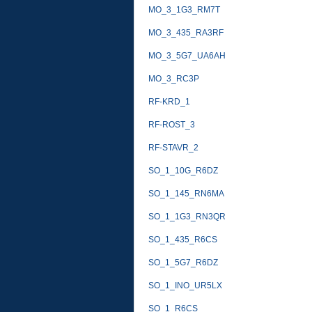
MO_3_1G3_RM7T
MO_3_435_RA3RF
MO_3_5G7_UA6AH
MO_3_RC3P
RF-KRD_1
RF-ROST_3
RF-STAVR_2
SO_1_10G_R6DZ
SO_1_145_RN6MA
SO_1_1G3_RN3QR
SO_1_435_R6CS
SO_1_5G7_R6DZ
SO_1_INO_UR5LX
SO_1_R6CS