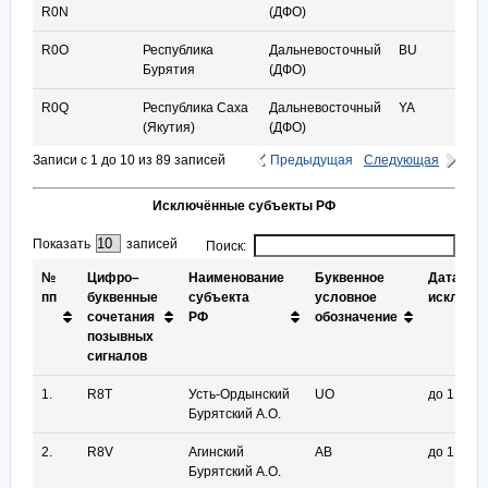
R0N
(ДФО)
R0O
Республика
Дальневосточный
BU
Бурятия
(ДФО)
R0Q
Республика Саха
Дальневосточный
YA
(Якутия)
(ДФО)
Записи с 1 до 10 из 89 записей
Предыдущая
Следующая
Исключённые субъекты РФ
Показать
записей
Поиск:
№
Цифро–
Наименование
Буквенное
Дата
пп
буквенные
субъекта
условное
исключе
сочетания
РФ
обозначение
позывных
сигналов
№
Цифро–
Наименование
Буквенное
Дата
1.
R8T
Усть-Ордынский
UO
до 1.1.200
пп
буквенные
субъекта
условное
исключе
Бурятский А.О.
сочетания
РФ
обозначение
позывных
2.
R8V
Агинский
AB
до 1.3.200
сигналов
Бурятский А.О.