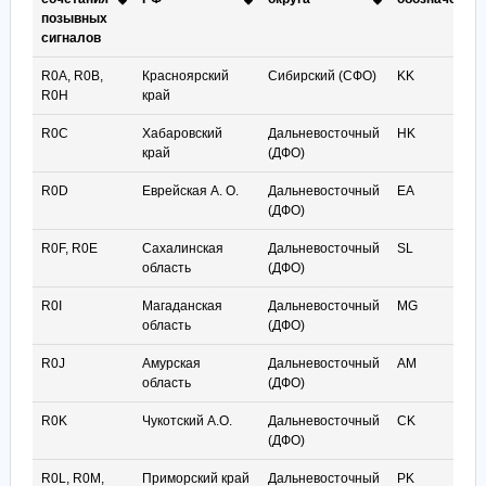
позывных
сигналов
Цифро–
Наименование
Наименование
Буквенное
R0A, R0B,
Красноярский
Сибирский (СФО)
KK
буквенные
субъекта
федерального
условное
R0H
край
сочетания
РФ
округа
обозначение
позывных
R0C
Хабаровский
Дальневосточный
HK
сигналов
край
(ДФО)
R0D
Еврейская А. О.
Дальневосточный
EA
(ДФО)
R0F, R0E
Сахалинская
Дальневосточный
SL
область
(ДФО)
R0I
Магаданская
Дальневосточный
MG
область
(ДФО)
R0J
Амурская
Дальневосточный
AM
область
(ДФО)
R0K
Чукотский А.О.
Дальневосточный
CK
(ДФО)
R0L, R0M,
Приморский край
Дальневосточный
PK