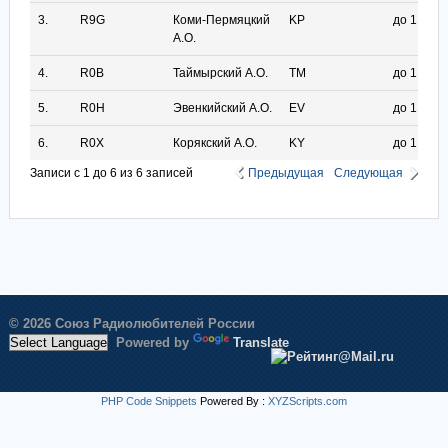
3.
R9G
Коми-Пермяцкий
KP
до 1.12.20
А.О.
4.
R0B
Таймырский А.О.
TM
до 1.1.200
5.
R0H
Эвенкийский А.О.
EV
до 1.1.200
6.
R0X
Корякский А.О.
KY
до 1.1.200
Записи с 1 до 6 из 6 записей
Предыдущая
Следующая
© 2026 Союз Радиолюбителей России
Powered by
Translate
PHP Code Snippets
Powered By :
XYZScripts.com