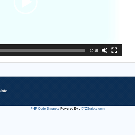
10:15
late
PHP Code Snippets
Powered By :
XYZScripts.com