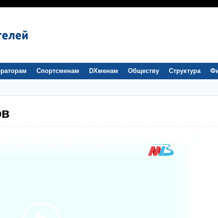
раторам
Спортсменам
DXменам
Обществу
Структура
Ф
ов